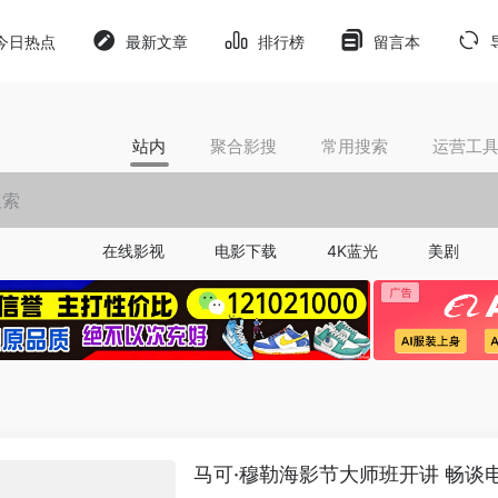
今日热点
最新文章
排行榜
留言本
站内
聚合影搜
常用搜索
运营工
在线影视
电影下载
4K蓝光
美剧
马可·穆勒海影节大师班开讲 畅谈