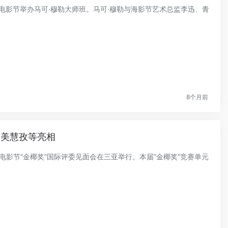
国际电影节举办马可·穆勒大师班。马可·穆勒与海影节艺术总监李迅、青
8个月前
曾美慧孜等亮相
际电影节“金椰奖”国际评委见面会在三亚举行。本届“金椰奖”竞赛单元