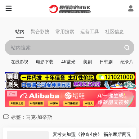
站内
聚合影搜
常用搜索
运营工具
社区信息
在线影视
电影下载
4K蓝光
美剧
日韩剧
纪录片
标签：马克·加蒂斯
麦考夫加盟《神奇4侠》 福尔摩斯两兄