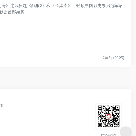
魔童闹海》连续反超《战狼2》和《长津湖》，登顶中国影史票房冠军后
史首部票房...
2年前 (2025)
作
扫码关注公众号