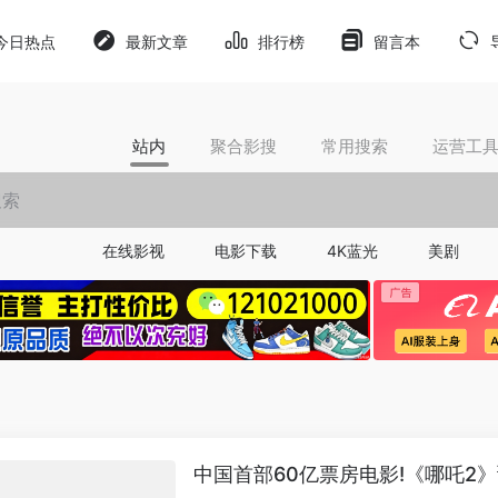
今日热点
最新文章
排行榜
留言本
站内
聚合影搜
常用搜索
运营工
在线影视
电影下载
4K蓝光
美剧
中国首部60亿票房电影!《哪吒2