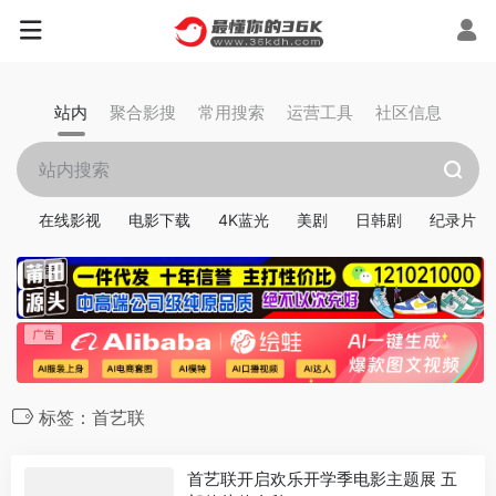
站内
聚合影搜
常用搜索
运营工具
社区信息
在线影视
电影下载
4K蓝光
美剧
日韩剧
纪录片
标签：首艺联
首艺联开启欢乐开学季电影主题展 五