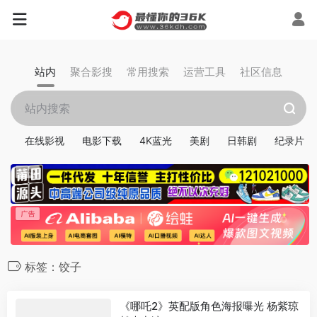
站内
聚合影搜
常用搜索
运营工具
社区信息
在线影视
电影下载
4K蓝光
美剧
日韩剧
纪录片
标签：饺子
《哪吒2》英配版角色海报曝光 杨紫琼