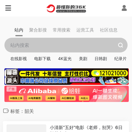
站内
聚合影搜
常用搜索
运营工具
社区信息
在线影视
电影下载
4K蓝光
美剧
日韩剧
纪录片
标签：韶关
小清新“五好”电影《老师，别哭》6日