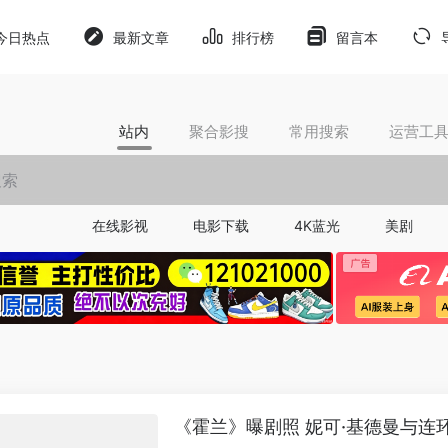
今日热点
最新文章
排行榜
留言本
站内
聚合影搜
常用搜索
运营工
在线影视
电影下载
4K蓝光
美剧
《霍兰》曝剧照 妮可·基德曼与连