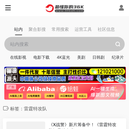
站内
聚合影搜
常用搜索
运营工具
社区信息
在线影视
电影下载
4K蓝光
美剧
日韩剧
纪录片
标签：雷霆特攻队
《X战警》新片筹备中！《雷霆特攻