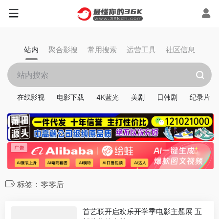
站内
聚合影搜
常用搜索
运营工具
社区信息
在线影视
电影下载
4K蓝光
美剧
日韩剧
纪录片
标签：零零后
首艺联开启欢乐开学季电影主题展 五