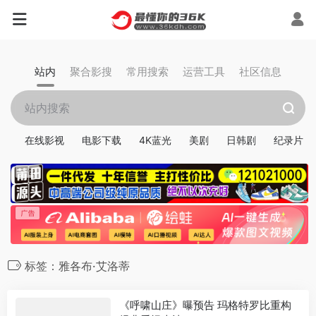
站内
聚合影搜
常用搜索
运营工具
社区信息
在线影视
电影下载
4K蓝光
美剧
日韩剧
纪录片
标签：雅各布·艾洛蒂
《呼啸山庄》曝预告 玛格特罗比重构