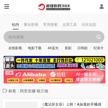
站内
聚合影搜
常用搜索
运营工具
社区信息
在线影视
电影下载
4K蓝光
美剧
日韩剧
纪录片
标签：阿里安娜·格兰德
《魔法坏女巫》上映！A妹曼妙开嗓感