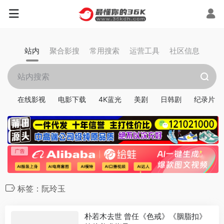
站内
聚合影搜
常用搜索
运营工具
社区信息
在线影视
电影下载
4K蓝光
美剧
日韩剧
纪录片
标签：阮玲玉
朴若木去世 曾任《色戒》《胭脂扣》