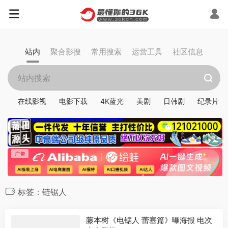
站内
聚合影搜
常用搜索
运营工具
社区信息
在线影视
电影下载
4K蓝光
美剧
日韩剧
纪录片
标签：链锯人
藤本树《电锯人 蕾塞篇》曝海报 电次