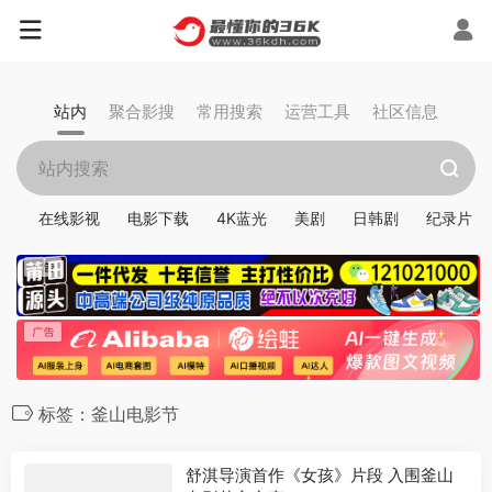
站内
聚合影搜
常用搜索
运营工具
社区信息
在线影视
电影下载
4K蓝光
美剧
日韩剧
纪录片
标签：釜山电影节
舒淇导演首作《女孩》片段 入围釜山