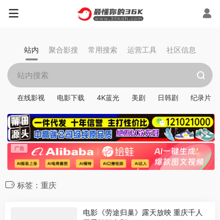
站内
聚合影搜
常用搜索
运营工具
社区信息
在线影视
电影下载
4K蓝光
美剧
日韩剧
纪录片
标签：重庆
电影《劳途归巢》露天放映 重庆千人