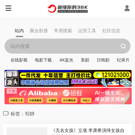
站内
聚合影搜
常用搜索
运营工具
社区信息
在线影视
电影下载
4K蓝光
美剧
日韩剧
纪录片
标签：邹静
《无名女孩》立项 李庚希演绎女孩自