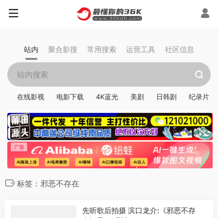
站内
聚合影搜
常用搜索
运营工具
社区信息
在线影视
电影下载
4K蓝光
美剧
日韩剧
纪录片
标签：邪恶不存在
先听歌后拍摄 滨口龙介:《邪恶不存