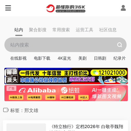
站内
聚合影搜
常用搜索
运营工具
社区信息
在线影视
电影下载
4K蓝光
美剧
日韩剧
纪录片
标签：邢文雄
《特立独行》定档2026年 白敬亭魏翔