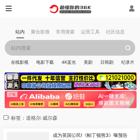
站内
聚合影搜
常用搜索
运营工具
社区信息
在线影视
电影下载
4K蓝光
美剧
日韩剧
纪录片
标签：道格尔·威尔森
成为英国公民!《帕丁顿熊3》曝预告