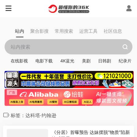
站内
聚合影搜
常用搜索
运营工具
社区信息
在线影视
电影下载
4K蓝光
美剧
日韩剧
纪录片
标签：达科塔·约翰逊
《分居》首曝预告 达妹摆脱“物质”陷新