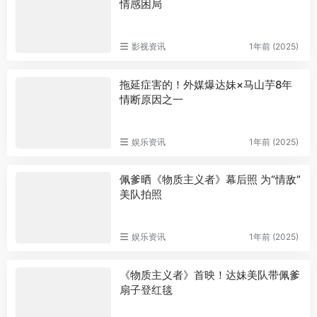
情感困局
影视资讯
1年前 (2025)
拖延症害的！外媒爆达妹×马山芋8年
情断原因之一
娱乐资讯
1年前 (2025)
佩爹晒《物质主义者》幕后照 为“情敌”
美队拍照
娱乐资讯
1年前 (2025)
《物质主义者》首映！达妹美队带佩爹
扇子登红毯