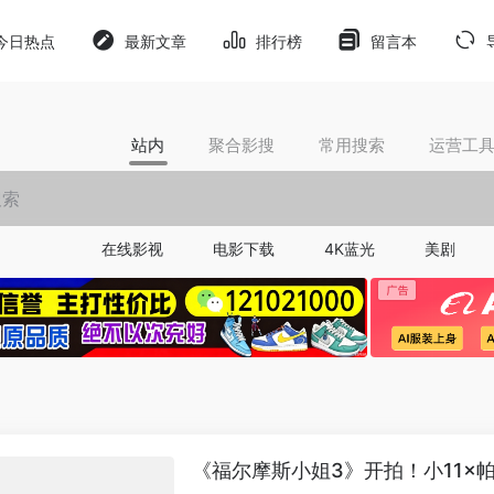
今日热点
最新文章
排行榜
留言本
站内
聚合影搜
常用搜索
运营工
在线影视
电影下载
4K蓝光
美剧
《福尔摩斯小姐3》开拍！小11×