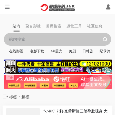
站内
聚合影搜
常用搜索
运营工具
社区信息
在线影视
电影下载
4K蓝光
美剧
日韩剧
纪录片
标签：超模
“小KK”卡莉·克劳斯挺三胎孕肚现身 大