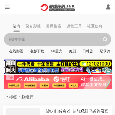
站内
聚合影搜
常用搜索
运营工具
社区信息
在线影视
电影下载
4K蓝光
美剧
日韩剧
纪录片
标签：赵继伟
《鹊刀门传奇2》超前观剧 马苏许君聪