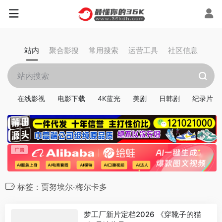
站内
聚合影搜
常用搜索
运营工具
社区信息
在线影视
电影下载
4K蓝光
美剧
日韩剧
纪录片
标签：贾努埃尔·梅尔卡多
梦工厂新片定档2026 《穿靴子的猫