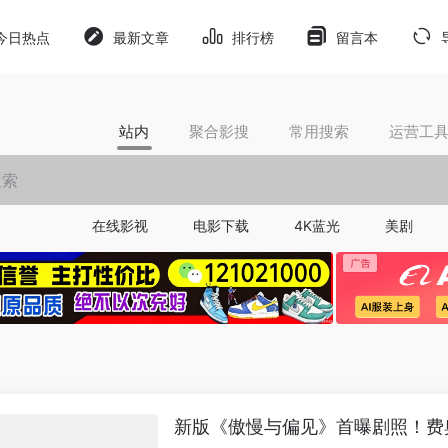
今日热点
最新文章
排行榜
留言本
站内
聚合影搜
常用搜索
运营工
在线影视
电影下载
4K蓝光
美剧
新版《傲慢与偏见》首曝剧照！费