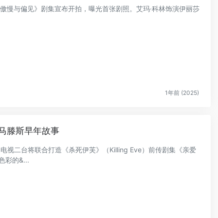
迷你剧版《傲慢与偏见》剧集宣布开拍，曝光首张剧照。艾玛·科林饰演伊丽莎
1年前 (2025)
马滕斯早年故事
国电视二台将联合打造《杀死伊芙》（Killing Eve）前传剧集《亲爱
彩的&...