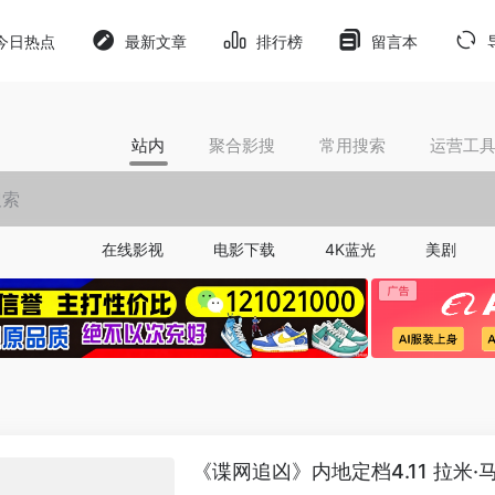
今日热点
最新文章
排行榜
留言本
站内
聚合影搜
常用搜索
运营工
在线影视
电影下载
4K蓝光
美剧
《谍网追凶》内地定档4.11 拉米