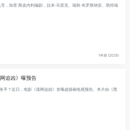
斯执导，加里·斯皮内利编剧，拉米·马雷克、瑞秋·布罗斯纳安、凯特瑞
1年前 (2025)
谍网追凶》曝预告
怎么做杀手？近日，电影《谍网追凶》首曝超级碗电视预告。本片由《黑