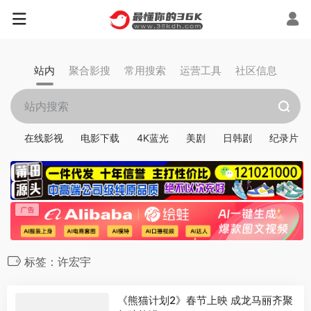
站内
聚合影搜
常用搜索
运营工具
社区信息
在线影视
电影下载
4K蓝光
美剧
日韩剧
纪录片
标签：许宏宇
《熊猫计划2》春节上映 成龙马丽齐聚