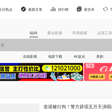
今日热点
最新文章
排行榜
留言本
站内
聚合影搜
常用搜索
运营工
在线影视
电影下载
4K蓝光
美剧
造谣被行拘！警方辟谣五月天演唱