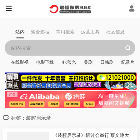
站内
聚合影搜
常用搜索
运营工具
社区信息
在线影视
电影下载
4K蓝光
美剧
日韩剧
纪录片
标签：装腔启示录
《装腔启示录》研讨会举行 蔡文静大