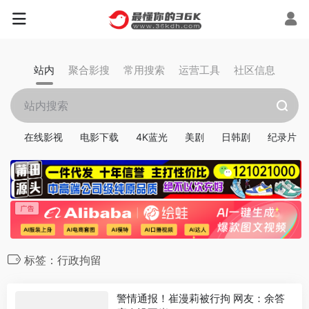
站内
聚合影搜
常用搜索
运营工具
社区信息
在线影视
电影下载
4K蓝光
美剧
日韩剧
纪录片
标签：行政拘留
警情通报！崔漫莉被行拘 网友：余答