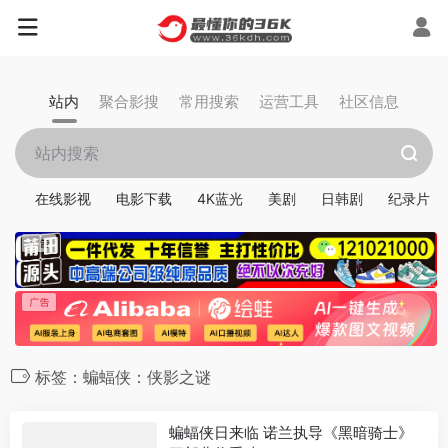
站内
聚合影搜
常用搜索
运营工具
社区信息
在线影视
电影下载
4K蓝光
美剧
日韩剧
纪录片
标签：蝙蝠侠：侠影之谜
蝙蝠侠日来临 诺兰执导《黑暗骑士》