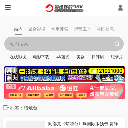
站内
聚合影搜
常用搜索
运营工具
社区信息
在线影视
电影下载
4K蓝光
美剧
日韩剧
纪录片
标签：蜡烛台
阿部宽《蜡烛台》曝国际版预告 贾静