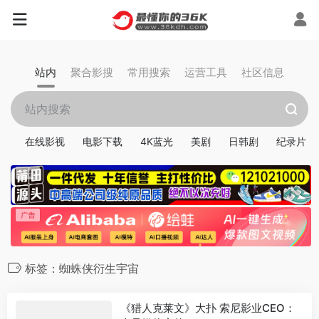
站内
聚合影搜
常用搜索
运营工具
社区信息
在线影视
电影下载
4K蓝光
美剧
日韩剧
纪录片
标签：蜘蛛侠衍生宇宙
《猎人克莱文》大扑 索尼影业CEO：