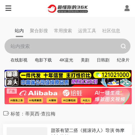
站内
聚合影搜
常用搜索
运营工具
社区信息
在线影视
电影下载
4K蓝光
美剧
日韩剧
纪录片
标签：蒂莫西·查拉梅
甜茶有望二搭《摇滚诗人》导演 饰摩