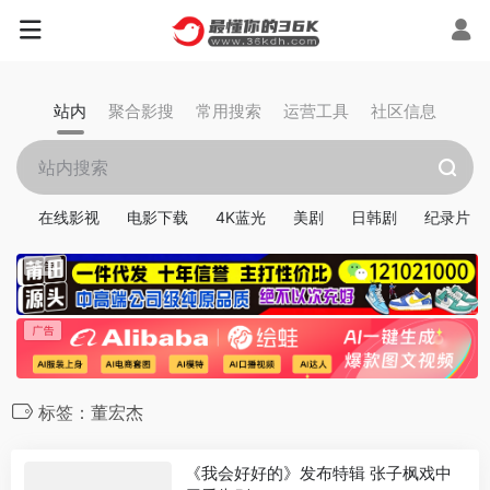
站内
聚合影搜
常用搜索
运营工具
社区信息
在线影视
电影下载
4K蓝光
美剧
日韩剧
纪录片
标签：董宏杰
《我会好好的》发布特辑 张子枫戏中