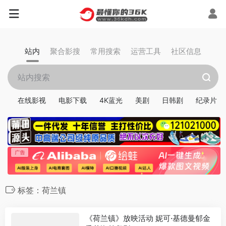
站内
聚合影搜
常用搜索
运营工具
社区信息
在线影视
电影下载
4K蓝光
美剧
日韩剧
纪录片
标签：荷兰镇
《荷兰镇》放映活动 妮可·基德曼郁金