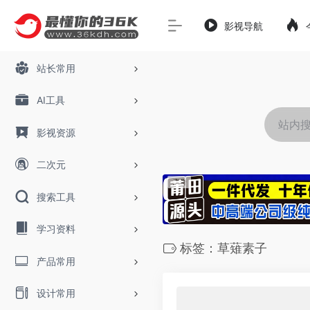
影视导航
站长常用
AI工具
影视资源
二次元
搜索工具
学习资料
标签：草薙素子
产品常用
设计常用