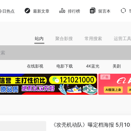
今日热点
最新文章
排行榜
留言本
站内
聚合影搜
常用搜索
运营工
在线影视
电影下载
4K蓝光
美剧
《攻壳机动队》曝定档海报 5月1