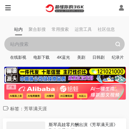
站内
聚合影搜
常用搜索
运营工具
社区信息
在线影视
电影下载
4K蓝光
美剧
日韩剧
纪录片
标签：芳草满天涯
斯琴高娃零片酬出演《芳草满天涯》