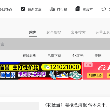
今日热点
最新文章
排行榜
留言本
站内
聚合影搜
常用搜索
运营工
在线影视
电影下载
4K蓝光
美剧
《花便当》曝概念海报 铃木亮平