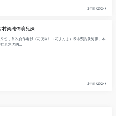
2年前 (2024)
有村架纯饰演兄妹
兄妹身份，首次合作电影《花便当》（花まんま）发布预告及海报。本
直木奖的...
2年前 (2024)