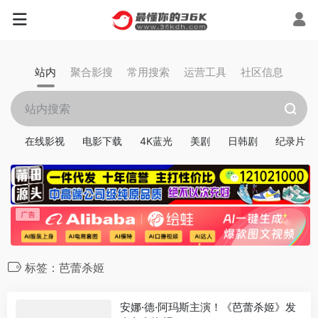
站内
聚合影搜
常用搜索
运营工具
社区信息
在线影视
电影下载
4K蓝光
美剧
日韩剧
纪录片
标签：芭蕾杀姬
安娜·德·阿玛斯主演！《芭蕾杀姬》发