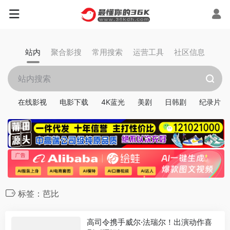
站内
聚合影搜
常用搜索
运营工具
社区信息
在线影视
电影下载
4K蓝光
美剧
日韩剧
纪录片
标签：芭比
高司令携手威尔·法瑞尔！出演动作喜