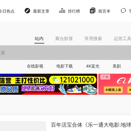
今日热点
最新文章
排行榜
留言本
站内
聚合影搜
常用搜索
运营工
在线影视
电影下载
4K蓝光
美剧
百年活宝合体《乐一通大电影:地