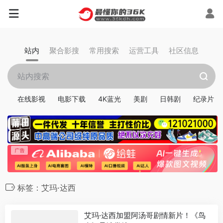
站内
聚合影搜
常用搜索
运营工具
社区信息
在线影视
电影下载
4K蓝光
美剧
日韩剧
纪录片
标签：艾玛·达西
艾玛·达西加盟阿汤哥剧情新片！《鸟