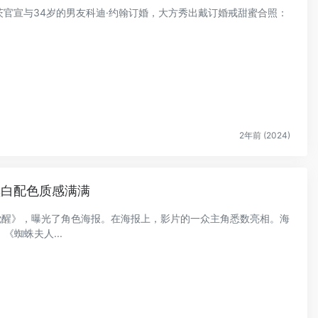
罗伯茨官宣与34岁的男友科迪·约翰订婚，大方秀出戴订婚戒甜蜜合照：
2年前 (2024)
黑白配色质感满满
感觉醒》，曝光了角色海报。在海报上，影片的一众主角悉数亮相。海
蜘蛛夫人...