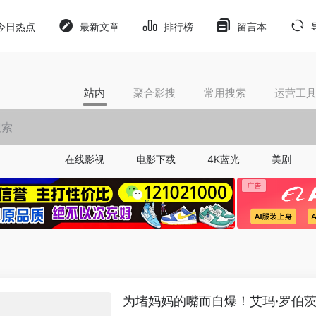
今日热点
最新文章
排行榜
留言本
站内
聚合影搜
常用搜索
运营工
在线影视
电影下载
4K蓝光
美剧
为堵妈妈的嘴而自爆！艾玛·罗伯茨