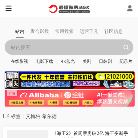
站内
聚合影搜
常用搜索
运营工具
社区信息
在线影视
电影下载
4K蓝光
美剧
日韩剧
纪录片
标签：艾梅柏·希尔德
《海王2》首周票房破2亿 海王变新手