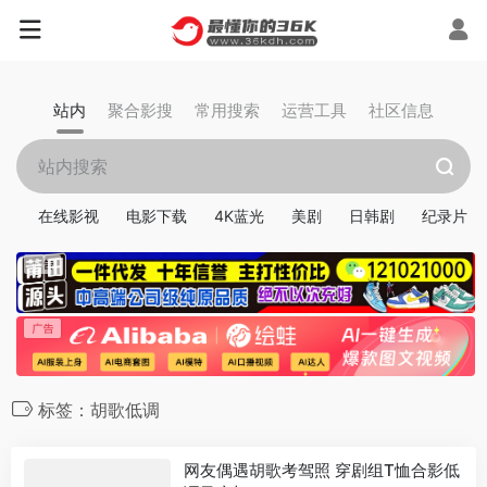
站内
聚合影搜
常用搜索
运营工具
社区信息
在线影视
电影下载
4K蓝光
美剧
日韩剧
纪录片
标签：胡歌低调
网友偶遇胡歌考驾照 穿剧组T恤合影低