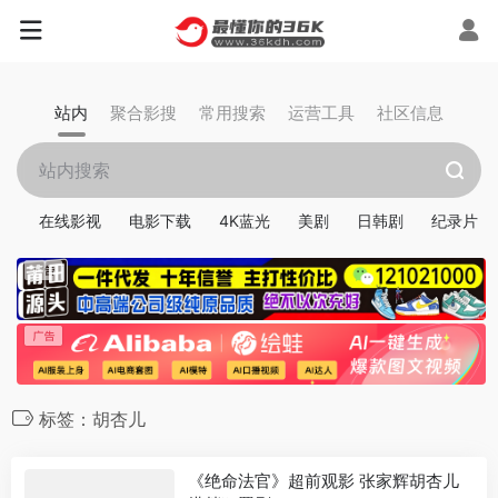
站内
聚合影搜
常用搜索
运营工具
社区信息
在线影视
电影下载
4K蓝光
美剧
日韩剧
纪录片
标签：胡杏儿
《绝命法官》超前观影 张家辉胡杏儿