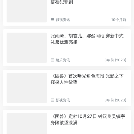
搭档犯罪剧
影视资讯
10个月前
张雨绮、胡杏儿、娜然同框 穿新中式
礼服优雅亮相
娱乐资讯
3年前 (2023)
《困兽》首次曝光角色海报 光影之下
窥探人性欲望
影视资讯
3年前 (2023)
《困兽》定档10月27日 钟汉良吴镇宇
身陷欲望漩涡