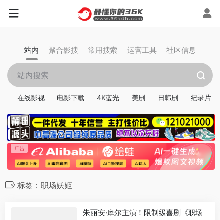
站内
聚合影搜
常用搜索
运营工具
社区信息
在线影视
电影下载
4K蓝光
美剧
日韩剧
纪录片
标签：职场妖姬
朱丽安·摩尔主演！限制级喜剧《职场