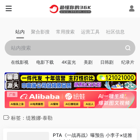
站内
聚合影搜
常用搜索
运营工具
社区信息
在线影视
电影下载
4K蓝光
美剧
日韩剧
纪录片
标签：缇雅娜·泰勒
PTA《一战再战》曝预告 小李子×缇雅