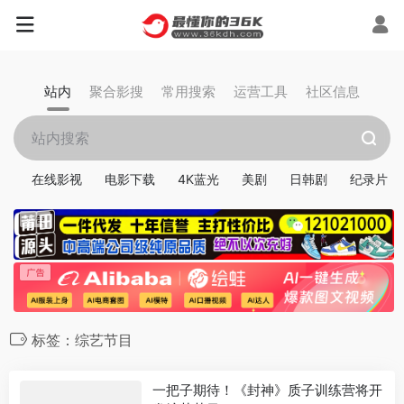
站内
聚合影搜
常用搜索
运营工具
社区信息
在线影视
电影下载
4K蓝光
美剧
日韩剧
纪录片
标签：综艺节目
一把子期待！《封神》质子训练营将开